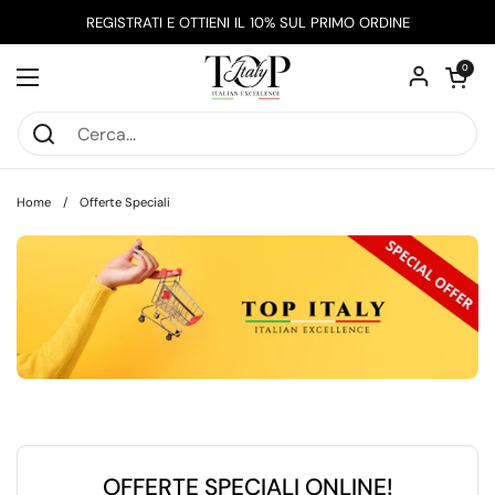
Passa ai contenuti
REGISTRATI E OTTIENI IL 10% SUL PRIMO ORDINE
Apri carrel
0
Apri menu
Home
/
Offerte Speciali
OFFERTE SPECIALI ONLINE!