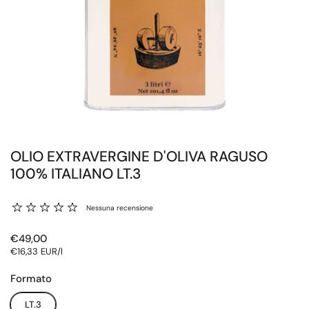
OLIO EXTRAVERGINE D'OLIVA RAGUSO
100% ITALIANO LT.3
Nessuna recensione
Prezzo:
€49,00
Prezzo unitario:
€16,33 EUR/l
Formato
LT.3