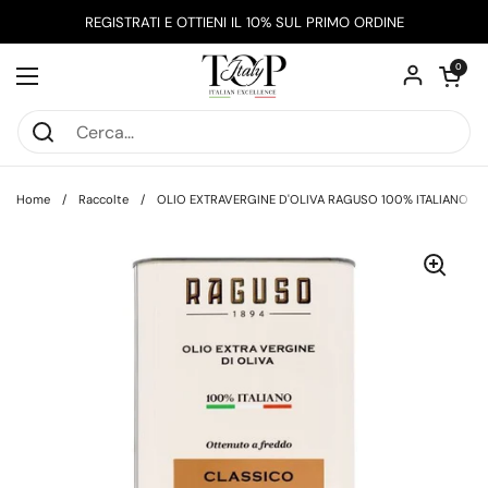
Passa ai contenuti
REGISTRATI E OTTIENI IL 10% SUL PRIMO ORDINE
Apri carrel
0
Apri menu
Home
/
Raccolte
/
OLIO EXTRAVERGINE D'OLIVA RAGUSO 100% ITALIANO LT.